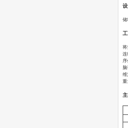
设
储
工
将
连
序
脑
维
重
主