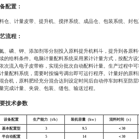
备配置：
料仓、计量皮带、提升机、搅拌系统、成品仓、包装系统、封包
艺流程：
氮、磷、钾、添加剂等分别投入原料提升机料斗，提升到各原料仓
续的给料条件。电脑计量配料系统采用累计计量方式，按配方设
依次流入电子皮带称，实现分批次自动配料计量。生产过程中可
计量配料系统，需要时按编号调出即可运行程序。计量好的原料
混合机，原料肥经充分混合达到设定时间后自动停车卸料至防层
量完成计量、夹袋、包装、缝包、输送过程。
要技术参数
设备配置
生产能力（
t/h
）
装机容量（
kw
）
混料时间（
s
）
基本配置型
3
9.5
＜
30
半自动配置
5
14
＜
30