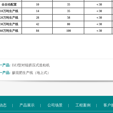
全自动配置
10
35
＜
30
10
万吨生产线
14
35
＜
30
20
万吨生产线
28
58
＜
30
30
万吨生产线
42
80
＜
30
60
万吨生产线
84
100
＜
30
一产品:
DZJ型对辊挤压式造粒机
一产品:
掺混肥生产线（地上式）
动态
|
产品展示
|
公司场景
|
工程案例
|
客户