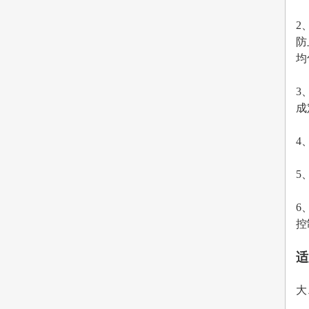
2
防
均
3
成
4
5
6
控
适
大