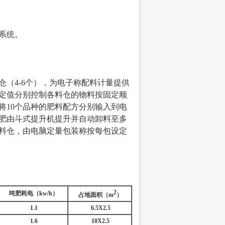
系统。
（4-6个），为电子称配料计量提供
定值分别控制各料仓的物料按固定顺
将10个品种的肥料配方分别输入到电
肥由斗式提升机提升并自动卸料至多
料仓，由电脑定量包装称按每包设定
2
吨肥耗电（
kw/h
）
占地面积（
m
）
1.1
6.5X2.5
1.6
10X2.5